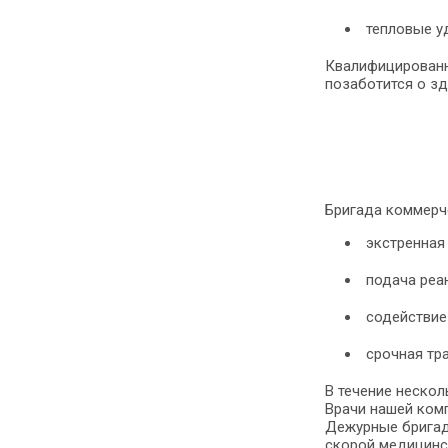
тепловые уд
Квалифицированн
позаботится о зд
Бригада коммерч
экстренная
подача реа
содействие
срочная тр
В течение неско
Врачи нашей ком
Дежурные бригад
скорой медицинс