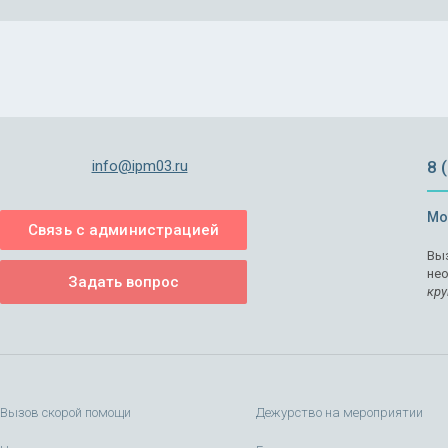
info@ipm03.ru
8 
Мо
Связь с администрацией
Выз
не
Задать вопрос
кру
Вызов скорой помощи
Дежурство на мероприятии