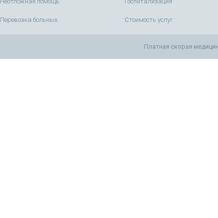
Неотложная помощь
Госпитализация
Перевозка больных
Стоимость услуг
Платная скорая медицин