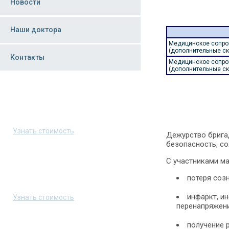
Новости
Наши доктора
Медицинское сопров
(дополнительные ск
Контакты
Медицинское сопров
(дополнительные ск
Скорая помощь в Москве
8 (495) 223-70-03
Узнать стоимость
Дежурство брига
безопасность, со
С участниками м
Скорая помощь в Санкт-Петербурге
потеря соз
8 (800) 550-35-00
инфаркт, и
Узнать стоимость
перенапряжен
получение 