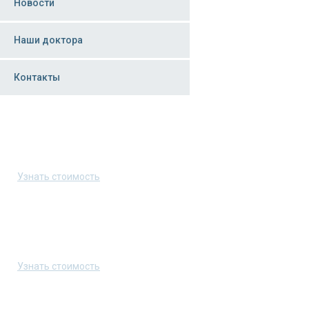
Новости
Наши доктора
Контакты
Скорая помощь в Москве
8 (495) 223-70-03
Узнать стоимость
Скорая помощь в Санкт-Петербурге
8 (800) 550-35-00
Узнать стоимость