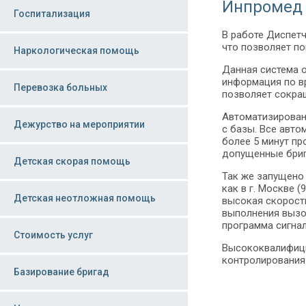
Инпромед
Госпитализация
В работе Диспет
что позволяет п
Наркологическая помощь
Данная система о
информация по вр
Перевозка больных
позволяет сокра
Автоматизирован
Дежурство на мероприятии
с базы. Все авт
более 5 минут пр
допущенные бри
Детская скорая помощь
Так же запущено
как в г. Москве 
Детская неотложная помощь
высокая скорость
выполнения вызов
программа сигнал
Стоимость услуг
Высококвалифици
контролирования
Базирование бригад