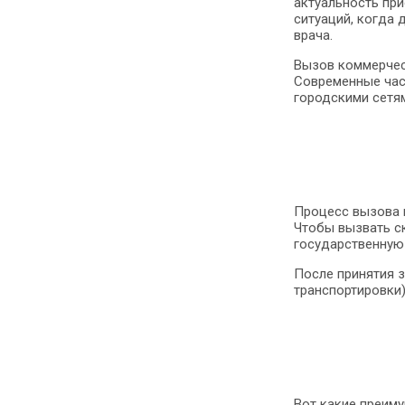
актуальность при
ситуаций, когда 
врача.
Вызов коммерчес
Современные час
городскими сетям
Процесс вызова 
Чтобы вызвать ск
государственную 
После принятия з
транспортировки)
Вот какие преим