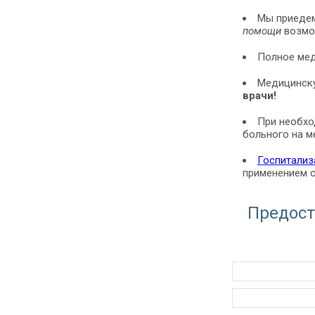
Мы приедем
помощи
возмож
Полное мед
Медицинску
врачи!
При необхо
больного на м
Госпитализ
применением с
Предост