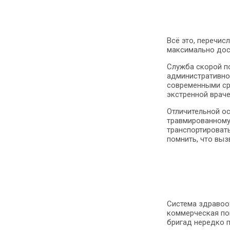
Всё это, перечи
максимально дос
Служба скорой п
административно
современными ср
экстренной врач
Отличительной о
травмированному 
транспортировать
помнить, что выз
Система здравоо
коммерческая по
бригад нередко п