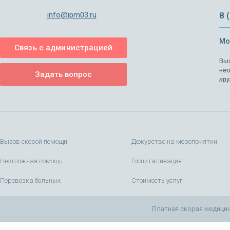
info@ipm03.ru
8 
Мо
Связь с администрацией
Выз
не
Задать вопрос
кру
Вызов скорой помощи
Дежурство на мероприятии
Неотложная помощь
Госпитализация
Перевозка больных
Стоимость услуг
Платная скорая медицин