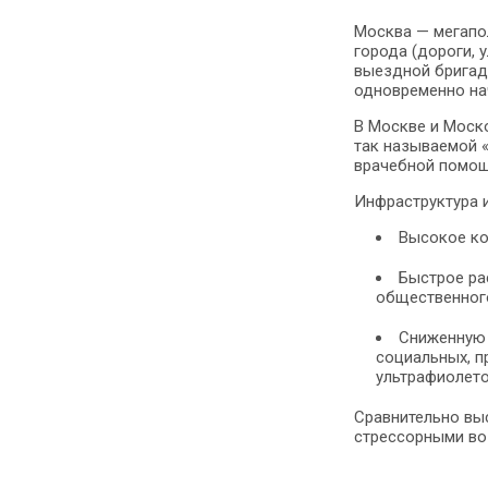
Москва — мегапо
города (дороги, 
выездной бригады
одновременно нач
В Москве и Моско
так называемой 
врачебной помощ
Инфраструктура 
Высокое ко
Быстрое ра
общественного
Сниженную 
социальных, п
ультрафиолето
Сравнительно вы
стрессорными воз