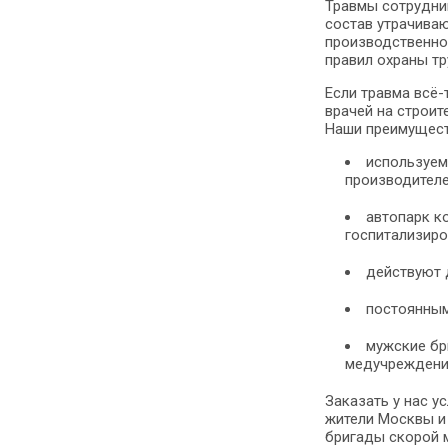
Травмы сотрудни
состав утрачива
производственно
правил охраны тр
Если травма всё
врачей на строи
Наши преимущест
используем
производителе
автопарк к
госпитализиро
действуют 
постоянным
мужские бр
медучреждени
Заказать у нас 
жители Москвы и
бригады скорой 