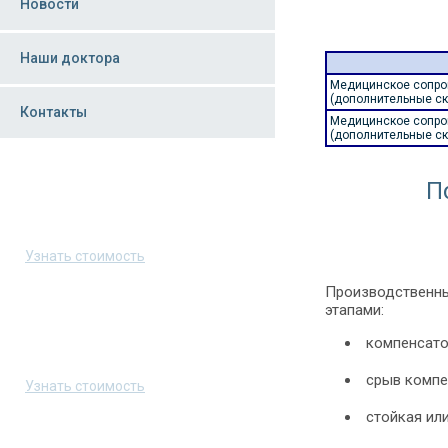
Новости
Наши доктора
Медицинское сопров
(дополнительные ск
Контакты
Медицинское сопров
(дополнительные ск
П
Скорая помощь в Москве
8 (495) 223-70-03
Узнать стоимость
Производственны
этапами:
Скорая помощь в Санкт-Петербурге
компенсато
8 (800) 550-35-00
срыв компе
Узнать стоимость
стойкая ил