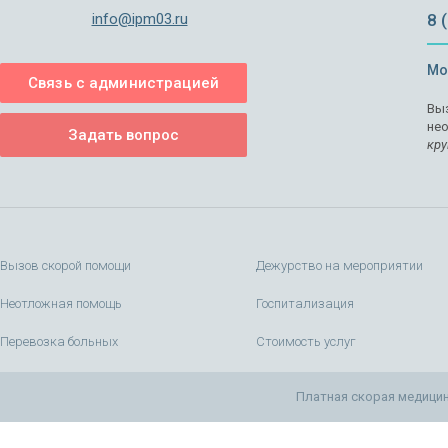
info@ipm03.ru
8 
Мо
Связь с администрацией
Выз
не
Задать вопрос
кру
Вызов скорой помощи
Дежурство на мероприятии
Неотложная помощь
Госпитализация
Перевозка больных
Стоимость услуг
Платная скорая медицин